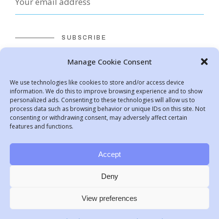
SUBSCRIBE
Manage Cookie Consent
ΟΡΟΙ ΧΡΗΣΗΣ
We use technologies like cookies to store and/or access device
ΠΟΛΙΤΙΚΗ ΑΠΟΡΡΗΤΟΥ
information. We do this to improve browsing experience and to show
personalized ads. Consenting to these technologies will allow us to
ΠΟΛΙΤΙΚΗ ΧΡΗΣΗΣ COOKIES
process data such as browsing behavior or unique IDs on this site. Not
consenting or withdrawing consent, may adversely affect certain
features and functions.
Accept
Deny
Web Development by
United On Line S.A.
| Content
View preferences
& Consulting by
Codico Lab